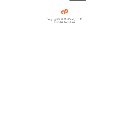
Copyright© 2026 cPanel, L.L.C.
Gizlilik Politikası